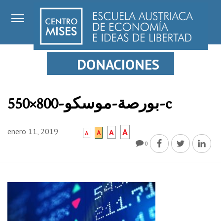
DONACIONES
بورصة-موسكو-800×550-c
enero 11, 2019
A
A
A
A
0