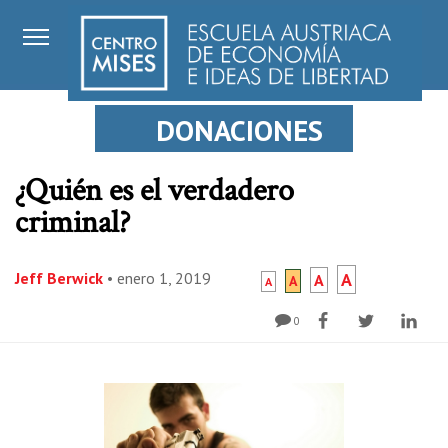
DONACIONES
¿Quién es el verdadero
criminal?
Jeff Berwick
•
enero 1, 2019
A
A
A
A
0