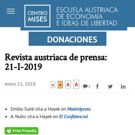
DONACIONES
Revista austriaca de prensa:
21-I-2019
enero 21, 2019
A
A
A
A
0
Emilio Suñé cita a Hayek en
Madridpress
.
A. Nuño cita a Hayek en
El Confidencial
.