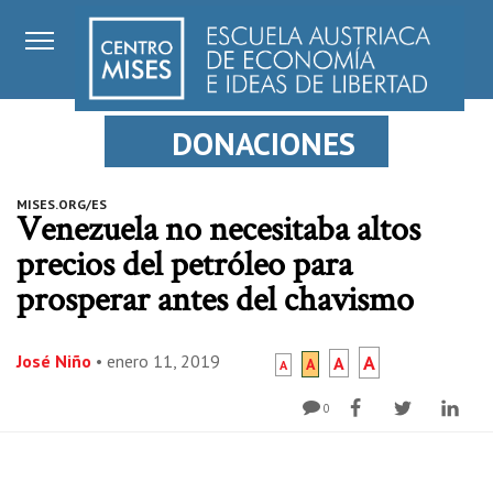
DONACIONES
MISES.ORG/ES
Venezuela no necesitaba altos
precios del petróleo para
prosperar antes del chavismo
José Niño
•
enero 11, 2019
A
A
A
A
0