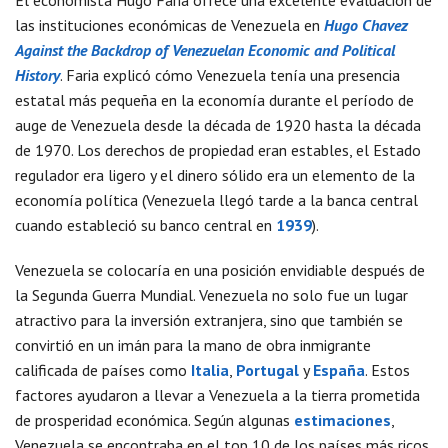
El economista Hugo Faria ofrece una excelente evaluación de
las instituciones económicas de Venezuela en
Hugo Chavez
Against the Backdrop of Venezuelan Economic and Political
History
. Faria explicó cómo Venezuela tenía una presencia
estatal más pequeña en la economía durante el período de
auge de Venezuela desde la década de 1920 hasta la década
de 1970. Los derechos de propiedad eran estables, el Estado
regulador era ligero y el dinero sólido era un elemento de la
economía política (Venezuela llegó tarde a la banca central
cuando estableció su banco central en
1939
).
Venezuela se colocaría en una posición envidiable después de
la Segunda Guerra Mundial. Venezuela no solo fue un lugar
atractivo para la inversión extranjera, sino que también se
convirtió en un imán para la mano de obra inmigrante
calificada de países como
Italia
,
Portugal
y
España
. Estos
factores ayudaron a llevar a Venezuela a la tierra prometida
de prosperidad económica. Según algunas
estimaciones
,
Venezuela se encontraba en el top 10 de los países más ricos