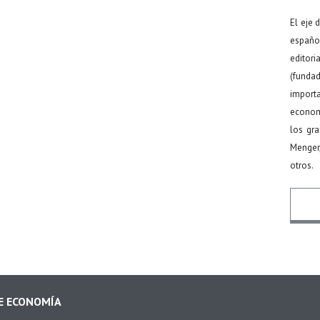
El eje 
español
editor
(funda
import
econom
los gr
Menger
otros.
Nomb
DE ECONOMÍA
Email