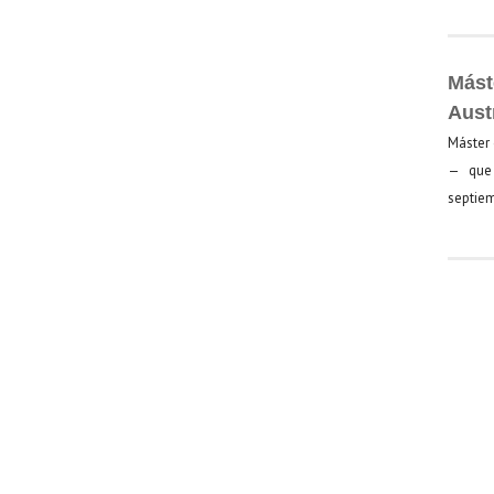
Mást
Aust
Máster 
— que 
septiem