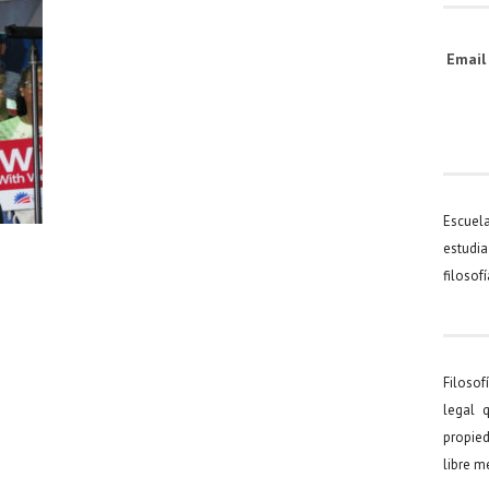
Emai
Escuel
estudia
filosof
Filosof
legal 
propied
libre 