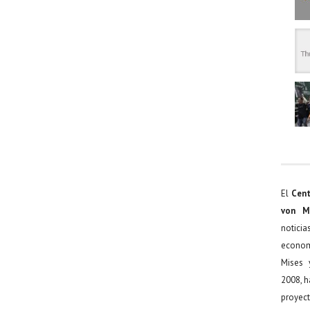
El
Cent
von M
noticia
econom
Mises 
2008, h
proyect