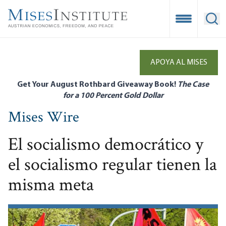
Skip
to
Open Mobile
Ope
main
content
APOYA AL MISES
Get Your August Rothbard Giveaway Book!
The Case
for a 100 Percent Gold Dollar
Mises Wire
El socialismo democrático y
el socialismo regular tienen la
misma meta