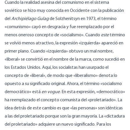
Cuando la realidad asesina del comunismo en el sistema
soviético se hizo muy conocida en Occidente con la publicación
del
Archipiélago Gulag
de Solzhenitsyn en 1973, el término
«comunismo» cayó en desgracia y fue reemplazado por el
menos oneroso concepto de «socialismo». Cuando
este
término
se volvió menos atractivo, la expresión «izquierda» apareció en
primer plano. Cuando «izquierda» obtuvo un mal nombre,
«liberal» se convirtió en el nombre de la marca, como sucedió en
los Estados Unidos. Aquí, los socialistas han usurpado el
concepto de «liberal», de modo que «liberalismo» denota lo
opuesto a su significado original. Ahora, el término «socialismo
democrático» está
en vogue
. En esta expresión, «democrático»
ha reemplazado el concepto comunista del «proletariado». La
idea detrás de este cambio es que «las personas» son idénticas
a las del proletariado porque son la gran mayoría. La «dictadura
del proletariado» adquiere un nuevo significado. Para los