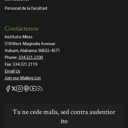
Personal de la facultad
Contáctenos
Instituto Mises
518 West Magnolia Avenue
Auburn, Alabama 36832-4571
Phone:
334.321.2100
Fax:
334.321.2119
Email Us
Join our Mailing List
Mises Facebook
Mises Instagram
Mises itunes
Mises Youtube
Mises RSS feed
Mises X
Tu ne cede malis, sed contra audentior
ito