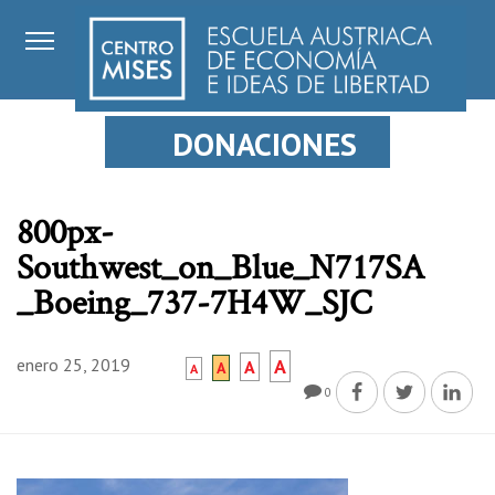
DONACIONES
800px-
Southwest_on_Blue_N717SA
_Boeing_737-7H4W_SJC
enero 25, 2019
A
A
A
A
0