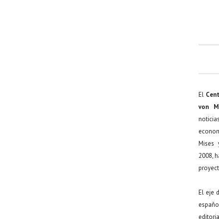
El
Cent
von M
noticia
econom
Mises 
2008, h
proyect
El eje 
español
editor