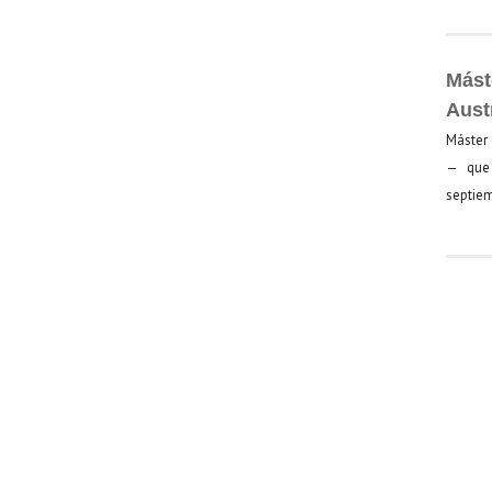
Mást
Aust
Máster 
— que 
septiem