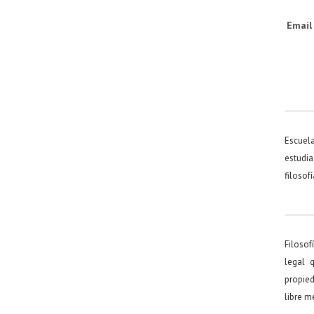
Emai
Escuel
estudia
filosof
Filosof
legal 
propied
libre 