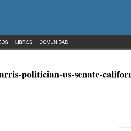
EOS
LIBROS
COMUNIDAD
ris-politician-us-senate-califor