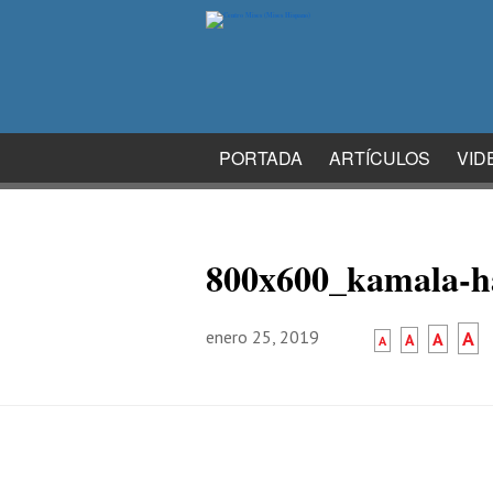
PORTADA
ARTÍCULOS
VID
800x600_kamala-har
enero 25, 2019
A
A
A
A