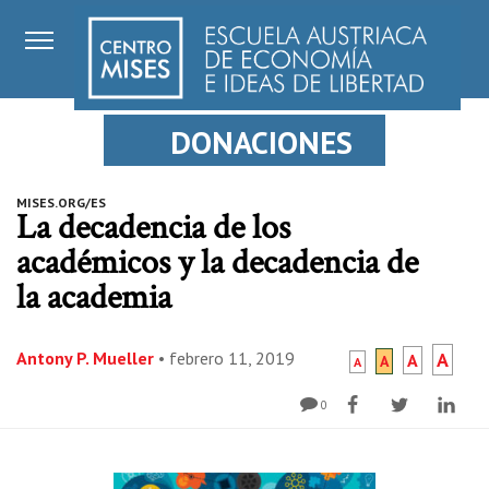
DONACIONES
MISES.ORG/ES
La decadencia de los
académicos y la decadencia de
la academia
Antony P. Mueller
•
febrero 11, 2019
A
A
A
A
0