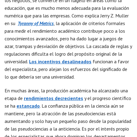
los negocios, se convierte en un flagelo en áreas como la
educación, que es mucho menos adecuada para la evaluación
numérica que para las empresas. Como explica Jerry Z. Muller
en su
Tyranny of Metrics
, la aplicación de criterios formales
para medir el rendimiento académico contribuye poco a los
conocimientos avanzados, pero ha dado lugar a juegos de
azar, trampas y desviación de objetivos. La cascada de reglas y
regulaciones dificulta el logro del propósito original de la
universidad.
Los incentivos desalineados
funcionan a favor
del especialista, pero alejan los esfuerzos del significado de
lo que debería ser una universidad.
En muchas áreas, la producción académica ha alcanzado una
etapa de
rendimientos decrecientes
y el progreso científico
se ha
estancado
. La confianza pública en la ciencia aún se
mantiene, pero la atracción de las pseudociencias está
aumentando y solo hay un pequeño paso desde la popularidad
de las pseudociencias a la anticiencia. Es por el interés propio
de los especialistas que ahora dominan los departamentos