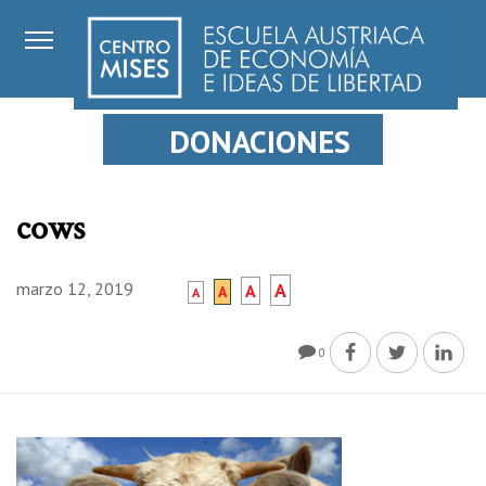
DONACIONES
cows
marzo 12, 2019
A
A
A
A
0