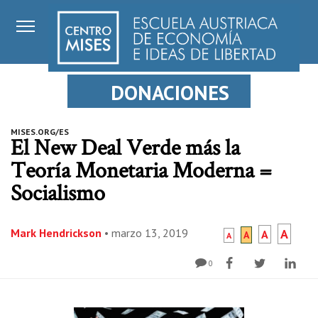
DONACIONES
MISES.ORG/ES
El New Deal Verde más la
Teoría Monetaria Moderna =
Socialismo
Mark Hendrickson
•
marzo 13, 2019
A
A
A
A
0