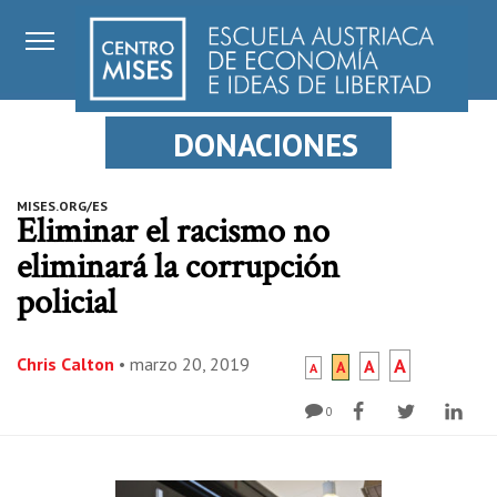
DONACIONES
MISES.ORG/ES
Eliminar el racismo no
eliminará la corrupción
policial
Chris Calton
•
marzo 20, 2019
A
A
A
A
0