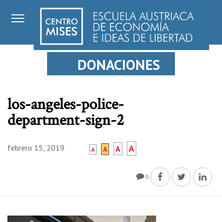
DONACIONES
los-angeles-police-
department-sign-2
febrero 15, 2019
A
A
A
A
0