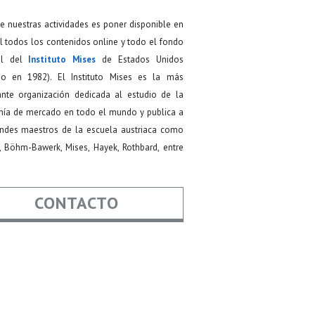
de nuestras actividades es poner disponible en
 todos los contenidos online y todo el fondo
ial del
Instituto Mises
de Estados Unidos
do en 1982). El Instituto Mises es la más
ante organización dedicada al estudio de la
ía de mercado en todo el mundo y publica a
andes maestros de la escuela austriaca como
, Böhm-Bawerk, Mises, Hayek, Rothbard, entre
CONTACTO
re
*
*
Asunto