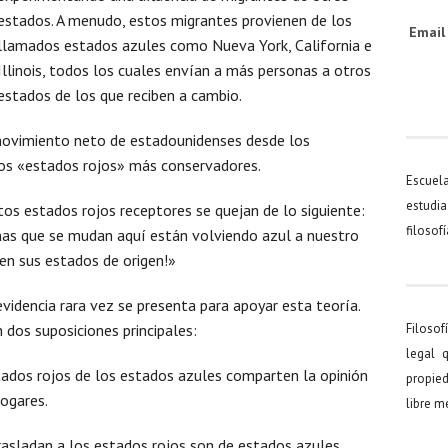
estados. A menudo, estos migrantes provienen de los
Emai
llamados estados azules como Nueva York, California e
Illinois, todos los cuales envían a más personas a otros
estados de los que reciben a cambio.
movimiento neto de estadounidenses desde los
los «estados rojos» más conservadores.
Escuel
estudia
os estados rojos receptores se quejan de lo siguiente:
filosof
onas que se mudan aquí están volviendo azul a nuestro
en sus estados de origen!»
videncia rara vez se presenta para apoyar esta teoría.
 dos suposiciones principales:
Filosof
legal 
tados rojos de los estados azules comparten la opinión
propied
ogares.
libre 
rasladan a los estados rojos son de estados azules.