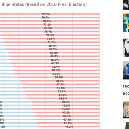
rec
ec