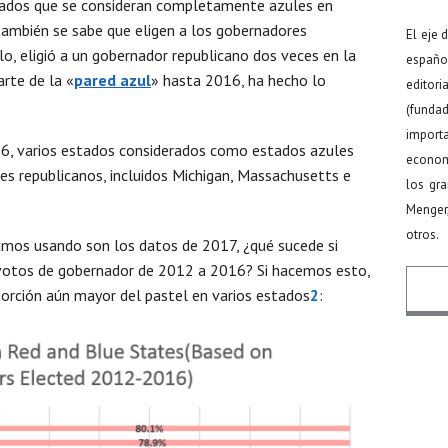
tados que se consideran completamente azules en
también se sabe que eligen a los gobernadores
El eje 
o, eligió a un gobernador republicano dos veces en la
español
arte de la «
pared azul
» hasta 2016, ha hecho lo
editor
(funda
import
16, varios estados considerados como estados azules
econom
res republicanos, incluidos Michigan, Massachusetts e
los gr
Menger
otros.
mos usando son los datos de 2017, ¿qué sucede si
 votos de gobernador de 2012 a 2016? Si hacemos esto,
porción aún mayor del pastel en varios estados
2
:
Nomb
Email