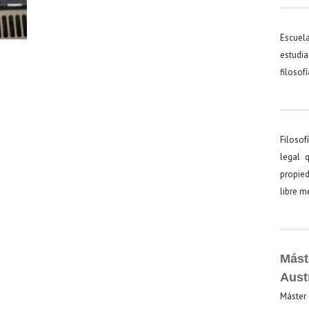
Escuel
estudia
filosof
Filosof
legal 
propied
libre 
Mást
Aust
Máster 