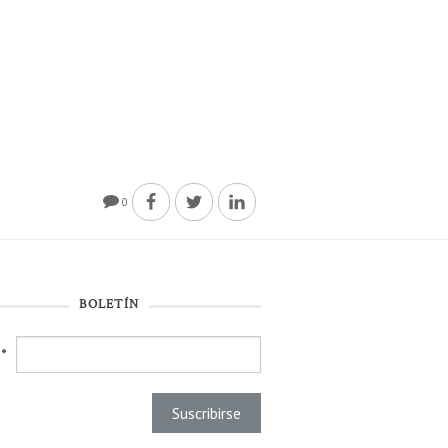
0
BOLETÍN
l
*