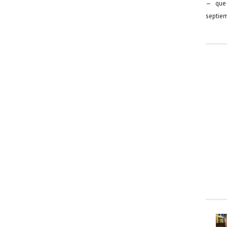
— que 
septiem