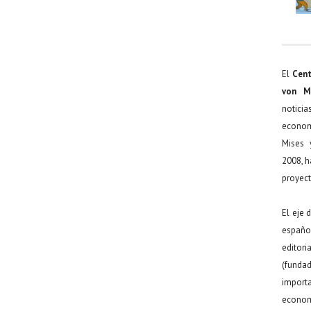
El
Cent
von M
noticia
econom
Mises 
2008, h
proyect
El eje 
español
editor
(funda
import
econom