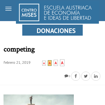
DONACIONES
competing
febrero 21, 2019
A
A
A
A
0