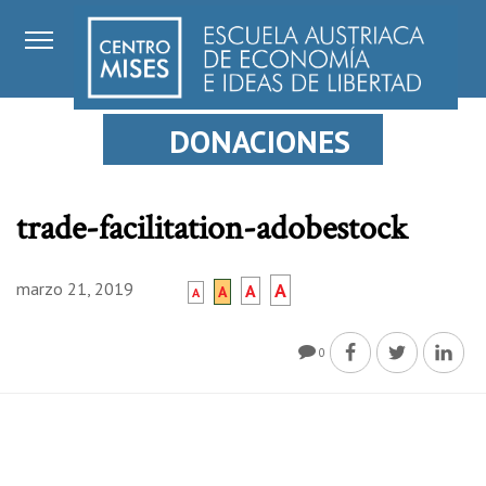
DONACIONES
trade-facilitation-adobestock
marzo 21, 2019
A
A
A
A
0