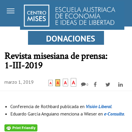
DONACIONES
Revista misesiana de prensa:
1-III-2019
marzo 1, 2019
A
A
A
A
0
Conferencia de Rothbard publicada en
Visión Liberal
.
Eduardo García Anguiano menciona a Wieser en
e-Consulta
.