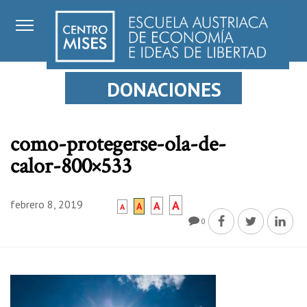
DONACIONES
como-protegerse-ola-de-
calor-800×533
febrero 8, 2019
A
A
A
A
0