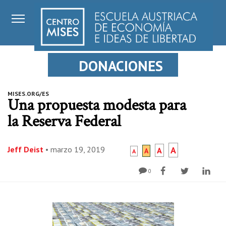
DONACIONES
MISES.ORG/ES
Una propuesta modesta para
la Reserva Federal
Jeff Deist
•
marzo 19, 2019
A
A
A
A
0