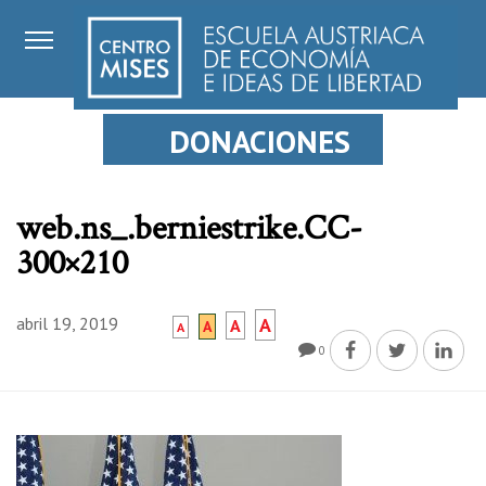
DONACIONES
web.ns_.berniestrike.CC-
300×210
abril 19, 2019
A
A
A
A
0