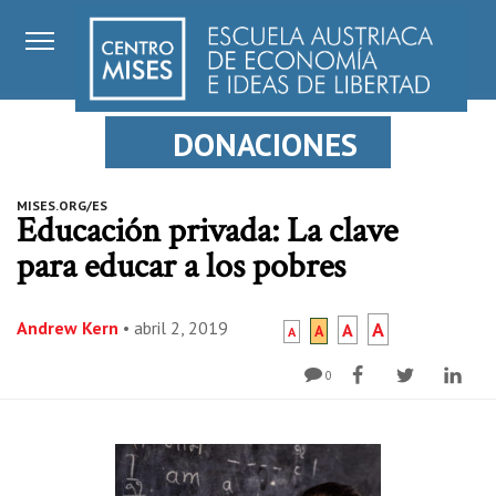
DONACIONES
MISES.ORG/ES
Educación privada: La clave
para educar a los pobres
Andrew Kern
•
abril 2, 2019
A
A
A
A
0