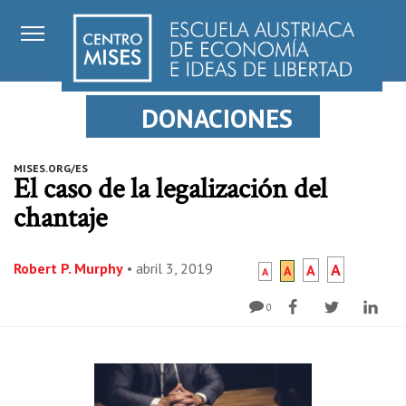
DONACIONES
MISES.ORG/ES
El caso de la legalización del
chantaje
Robert P. Murphy
•
abril 3, 2019
A
A
A
A
0