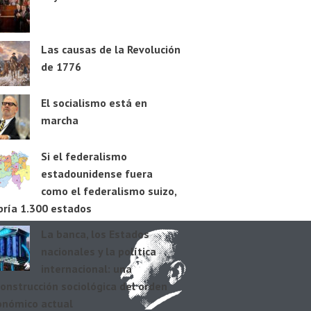
Las causas de la Revolución
de 1776
El socialismo está en
marcha
Si el federalismo
estadounidense fuera
como el federalismo suizo,
bría 1.300 estados
La banca, los Estados
nacionales y la política
internacional: una
onstrucción sociológica del orden
onómico actual