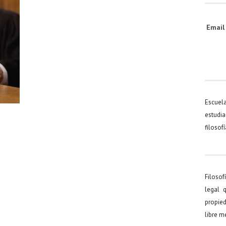
Emai
Escuel
estudia
filosof
Filosof
legal 
propied
libre 