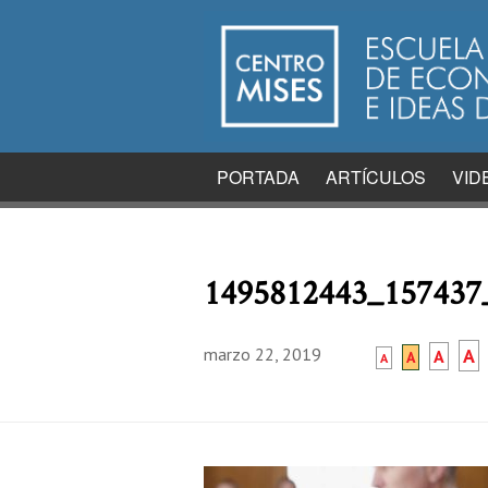
PORTADA
ARTÍCULOS
VID
1495812443_157437
marzo 22, 2019
A
A
A
A