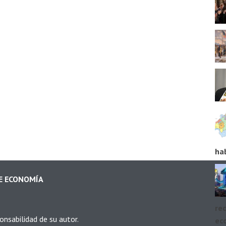
ha
DE ECONOMÍA
rec
onsabilidad de su autor.
ec