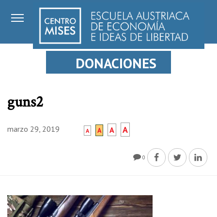
DONACIONES
guns2
marzo 29, 2019
A
A
A
A
0