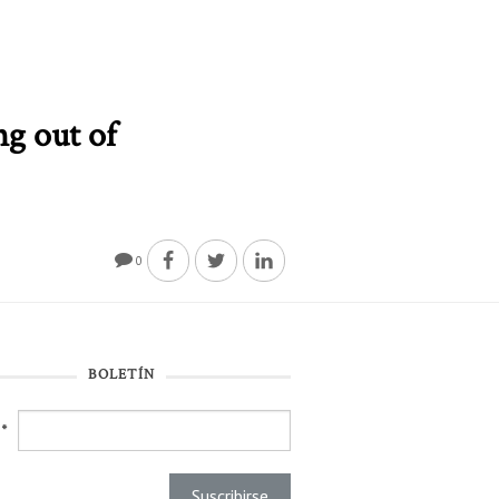
ng out of
0
BOLETÍN
l
*