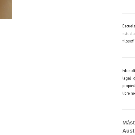
Escuel
estudia
filosof
Filosof
legal 
propied
libre 
Mást
Aust