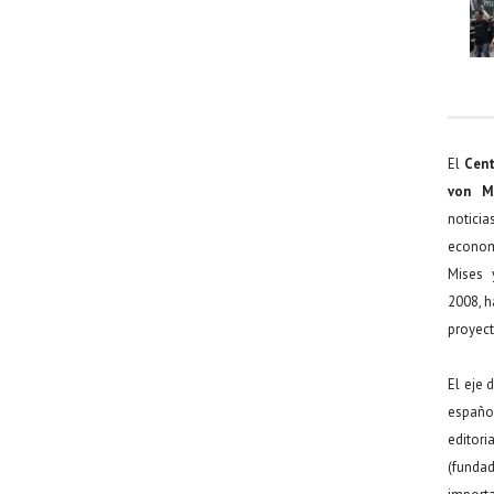
El
Cent
von M
noticia
econom
Mises 
2008, h
proyect
El eje 
español
editor
(funda