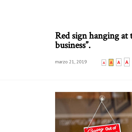
Red sign hanging at t
business”.
marzo 21, 2019
A
A
A
A