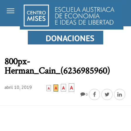
DONACIONES
800px-
Herman_Cain_(6236985960)
abril 10, 2019
A
A
A
A
0