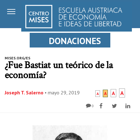
DONACIONES
MISES.ORG/ES
¿Fue Bastiat un teórico de la
economía?
Joseph T. Salerno
•
mayo 29, 2019
A
A
A
A
0