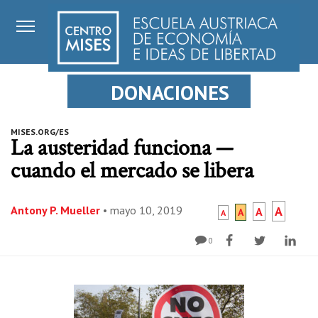
DONACIONES
MISES.ORG/ES
La austeridad funciona —
cuando el mercado se libera
Antony P. Mueller
•
mayo 10, 2019
A
A
A
A
0