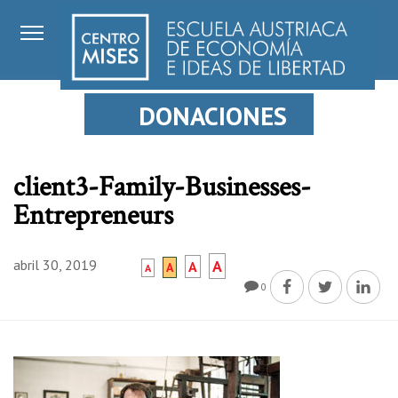
DONACIONES
client3-Family-Businesses-
Entrepreneurs
abril 30, 2019
A
A
A
A
0