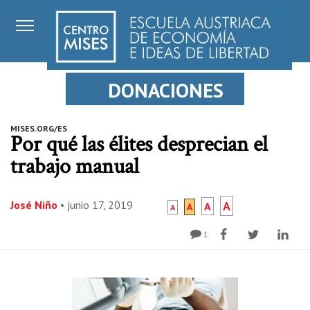
DONACIONES
MISES.ORG/ES
Por qué las élites desprecian el
trabajo manual
José Niño
•
junio 17, 2019
A
A
A
A
1