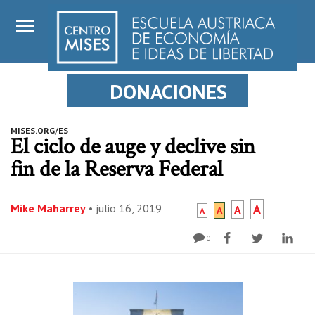
DONACIONES
MISES.ORG/ES
El ciclo de auge y declive sin
fin de la Reserva Federal
Mike Maharrey
•
julio 16, 2019
A
A
A
A
0