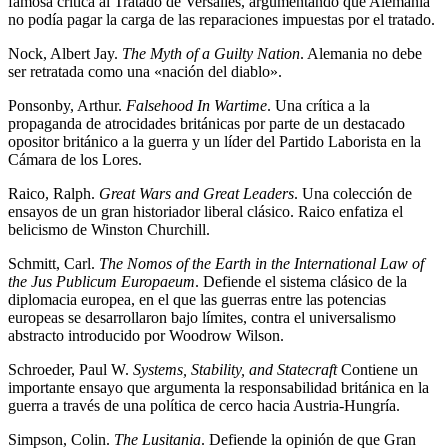
famosa crítica al Tratado de Versalles, argumentando que Alemania
no podía pagar la carga de las reparaciones impuestas por el tratado.
Nock, Albert Jay.
The Myth of a Guilty Nation
. Alemania no debe
ser retratada como una «nación del diablo».
Ponsonby, Arthur.
Falsehood In Wartime
. Una crítica a la
propaganda de atrocidades británicas por parte de un destacado
opositor británico a la guerra y un líder del Partido Laborista en la
Cámara de los Lores.
Raico, Ralph.
Great Wars and Great Leaders
. Una colección de
ensayos de un gran historiador liberal clásico. Raico enfatiza el
belicismo de Winston Churchill.
Schmitt, Carl.
The Nomos of the Earth in the International Law of
the Jus Publicum Europaeum
. Defiende el sistema clásico de la
diplomacia europea, en el que las guerras entre las potencias
europeas se desarrollaron bajo límites, contra el universalismo
abstracto introducido por Woodrow Wilson.
Schroeder, Paul W.
Systems, Stability, and Statecraft
Contiene un
importante ensayo que argumenta la responsabilidad británica en la
guerra a través de una política de cerco hacia Austria-Hungría.
Simpson, Colin.
The Lusitania
. Defiende la opinión de que Gran