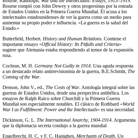
Bourne, Randolph.
War and the Intellectuals: Essays, 1915–1919
.
Bourne rompió con John Dewey y otros progresistas por la entrada
de Estados Unidos en la Primera Guerra Mundial. Él acusa a los
intelectuales estadounidenses de ver la guerra como un medio para
aumentar su propio poder e influencia. «La guerra es la salud del
Estado.»
Butterfield, Herbert.
History and Human Relations
. Contiene el
importante ensayo «
Official History: Its Pitfalls and Criteria
»
sugiere que Alemania estaba respondiendo al temor de la expansión
rusa.
Cochran, M. H.
Germany Not Guilty in 1914
. Una aguda respuesta
a un destacado relato antirrevisionista de la guerra, B.E.Schmitt,
The
Coming of the War
.
Denson, John V., ed.,
The Costs of War
. Antología integral sobre las
guerras de Estados Unidos, desde una perspectiva antibélica. Los
ensayos de Ralph Raico sobre Churchill y la Primera Guerra
Mundial son especialmente notables. El clásico de Rothbard «
World
War I as Fulfillment: Power and the Intellectuals
» es una necesidad.
Dickinson, G. L.
The International Anarchy, 1904-1914
. Argumenta
que la diplomacia secreta condujo a la guerra mundial
Engelbrecht, H. C. y F. C. Hanighen,
Merchants of Death
. Un