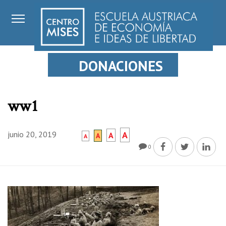
DONACIONES
ww1
junio 20, 2019
A
A
A
A
0