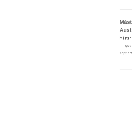
Mást
Aust
Máster 
— que 
septiem