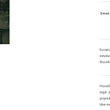
Emai
Escuel
estudia
filosof
Filosof
legal 
propied
libre 