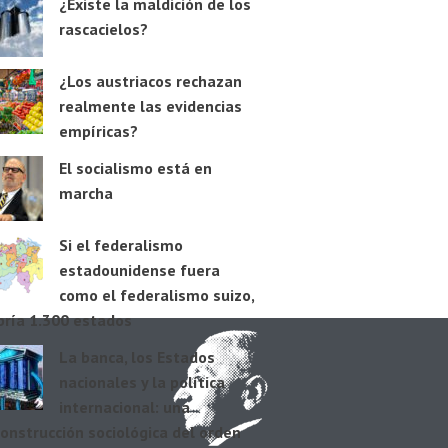
¿Existe la maldición de los
rascacielos?
¿Los austriacos rechazan
realmente las evidencias
empíricas?
El socialismo está en
marcha
Si el federalismo
estadounidense fuera
como el federalismo suizo,
bría 1.300 estados
La banca, los Estados
nacionales y la política
internacional: una
onstrucción sociológica del orden