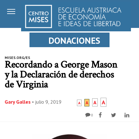
DONACIONES
MISES.ORG/ES
Recordando a George Mason
y la Declaración de derechos
de Virginia
Gary Galles
•
julio 9, 2019
A
A
A
A
0