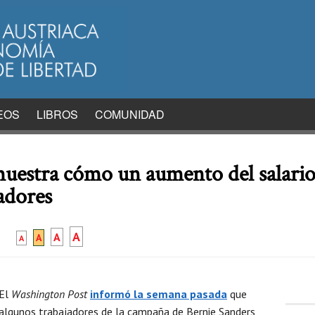
EOS
LIBROS
COMUNIDAD
muestra cómo un aumento del salar
jadores
A
A
A
A
El
Washington Post
informó la semana pasada
que
algunos trabajadores de la campaña de Bernie Sanders