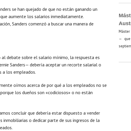
anders se han quejado de que no están ganando un
Mást
s que aumente los salarios inmediatamente.
Aust
uación, Sanders comenzó a buscar una manera de
Máster 
— que 
septiem
no al debate sobre el salario mínimo, la respuesta es
rnie Sanders— debería aceptar un recorte salarial o
ás a los empleados.
amente oímos acerca de por qué a los empleados no se
 porque los dueños son «codiciosos» o no están
íamos concluir que debería estar dispuesto a vender
inmobiliarias o dedicar parte de sus ingresos de la
leados.