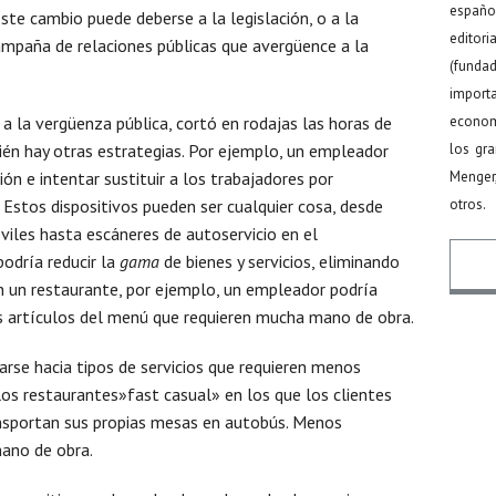
español
ste cambio puede deberse a la legislación, o a la
editor
ampaña de relaciones públicas que avergüence a la
(funda
import
a la vergüenza pública, cortó en rodajas las horas de
econom
ién hay otras estrategias. Por ejemplo, un empleador
los gr
ón e intentar sustituir a los trabajadores por
Menger
 Estos dispositivos pueden ser cualquier cosa, desde
otros.
iles hasta escáneres de autoservicio en el
odría reducir la
gama
de bienes y servicios, eliminando
n un restaurante, por ejemplo, un empleador podría
s artículos del menú que requieren mucha mano de obra.
Nomb
arse hacia tipos de servicios que requieren menos
os restaurantes»fast casual» en los que los clientes
nsportan sus propias mesas en autobús. Menos
Email
ano de obra.