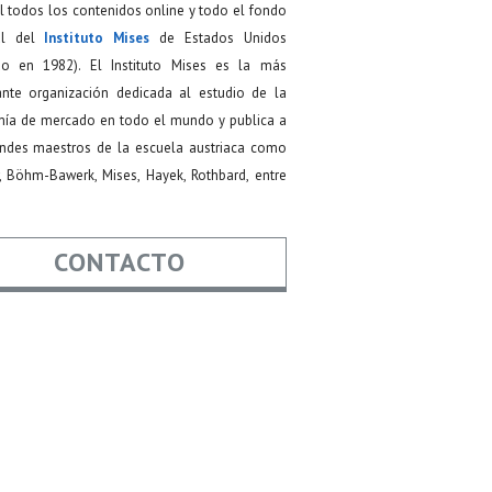
 todos los contenidos online y todo el fondo
ial del
Instituto Mises
de Estados Unidos
do en 1982). El Instituto Mises es la más
ante organización dedicada al estudio de la
ía de mercado en todo el mundo y publica a
andes maestros de la escuela austriaca como
, Böhm-Bawerk, Mises, Hayek, Rothbard, entre
CONTACTO
re
*
*
Asunto