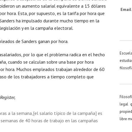
pidieron un aumento salarial equivalente a 15 dólares
Emai
por hora. Esta, por supuesto, es la tarifa por hora que
Sanders ha impulsado durante mucho tiempo en la
legislación y en la campaña electoral.
leados de Sanders ganan por hora.
Escuel
alariados, por lo que el problema radica en el hecho
estudia
aña, cuando se calculan sobre una base por hora
filosof
 por hora. Muchos empleados trabajan alrededor de 60
caso de los trabajadores a tiempo completo que
.
egister,
Filosof
legal 
propied
as a la semana,[el salario típico de la campaña] es
libre 
as semanas de 40 horas de trabajo en las campañas