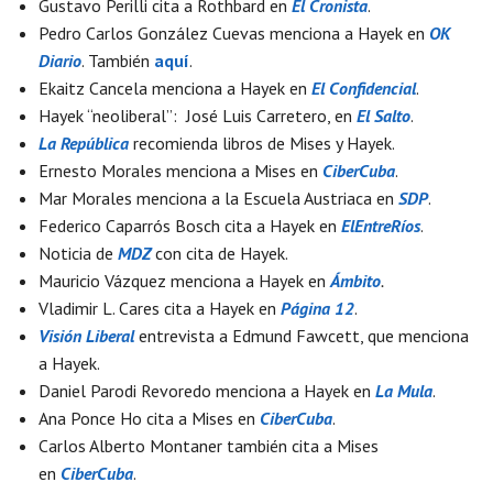
Gustavo Perilli cita a Rothbard en
El Cronista
.
Pedro Carlos González Cuevas menciona a Hayek en
OK
Diario
. También
aquí
.
Ekaitz Cancela menciona a Hayek en
El Confidencial
.
Hayek “neoliberal”: José Luis Carretero, en
El Salto
.
La República
recomienda libros de Mises y Hayek.
Ernesto Morales menciona a Mises en
CiberCuba
.
Mar Morales menciona a la Escuela Austriaca en
SDP
.
Federico Caparrós Bosch cita a Hayek en
ElEntreRíos
.
Noticia de
MDZ
con cita de Hayek.
Mauricio Vázquez menciona a Hayek en
Ámbito
.
Vladimir L. Cares cita a Hayek en
Página 12
.
Visión Liberal
entrevista a Edmund Fawcett, que menciona
a Hayek.
Daniel Parodi Revoredo menciona a Hayek en
La Mula
.
Ana Ponce Ho cita a Mises en
CiberCuba
.
Carlos Alberto Montaner también cita a Mises
en
CiberCuba
.