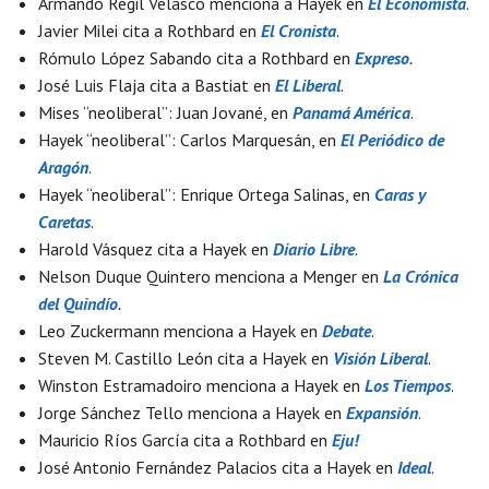
Armando Regil Velasco menciona a Hayek en
El Economista
.
Javier Milei cita a Rothbard en
El Cronista
.
Rómulo López Sabando cita a Rothbard en
Expreso
.
José Luis Flaja cita a Bastiat en
El Liberal
.
Mises “neoliberal”: Juan Jované, en
Panamá América
.
Hayek “neoliberal”: Carlos Marquesán, en
El Periódico de
Aragón
.
Hayek “neoliberal”: Enrique Ortega Salinas, en
Caras y
Caretas
.
Harold
Vásquez cita a Hayek en
Diario Libre
.
Nelson Duque Quintero menciona a Menger en
La Crónica
del Quindío
.
Leo Zuckermann menciona a Hayek en
Debate
.
Steven M. Castillo León cita a Hayek en
Visión Liberal
.
Winston Estramadoiro menciona a Hayek en
Los Tiempos
.
Jorge Sánchez Tello menciona a Hayek en
Expansión
.
Mauricio Ríos García cita a Rothbard en
Eju!
José Antonio Fernández Palacios cita a Hayek en
Ideal
.