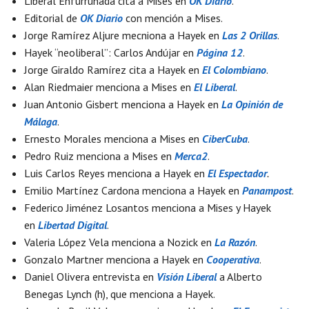
Liberal Enfurruñada cita a Mises en
OK Diario
.
Editorial de
OK Diario
con mención a Mises.
Jorge Ramírez Aljure mecniona a Hayek en
Las 2 Orillas
.
Hayek “neoliberal”: Carlos Andújar en
Página 12
.
Jorge Giraldo Ramírez cita a Hayek en
El Colombiano
.
Alan Riedmaier menciona a Mises en
El Liberal
.
Juan Antonio Gisbert menciona a Hayek en
La Opinión de
Málaga
.
Ernesto Morales menciona a Mises en
CiberCuba
.
Pedro Ruiz menciona a Mises en
Merca2
.
Luis Carlos Reyes menciona a Hayek en
El Espectador
.
Emilio Martínez Cardona menciona a Hayek en
Panampost
.
Federico Jiménez Losantos menciona a Mises y Hayek
en
Libertad Digital
.
Valeria López Vela menciona a Nozick en
La Razón
.
Gonzalo Martner menciona a Hayek en
Cooperativa
.
Daniel Olivera entrevista en
Visión Liberal
a Alberto
Benegas Lynch (h), que menciona a Hayek.