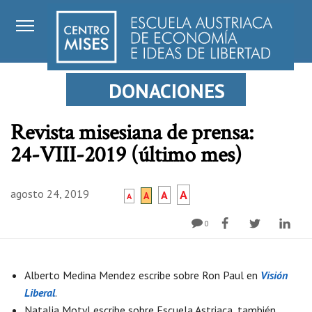
DONACIONES
Revista misesiana de prensa:
24-VIII-2019 (último mes)
agosto 24, 2019
A
A
A
A
0
Alberto Medina Mendez escribe sobre Ron Paul en
Visión
Liberal
.
Natalia Motyl escribe sobre Escuela Astriaca, también