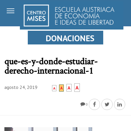
DONACIONES
que-es-y-donde-estudiar-
derecho-internacional-1
agosto 24, 2019
A
A
A
A
0