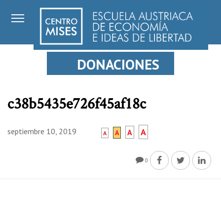
DONACIONES
c38b5435e726f45af18c
septiembre 10, 2019
A
A
A
A
0