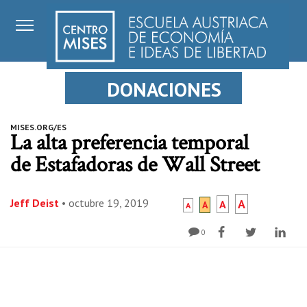
DONACIONES
MISES.ORG/ES
La alta preferencia temporal
de Estafadoras de Wall Street
Jeff Deist
•
octubre 19, 2019
A
A
A
A
0