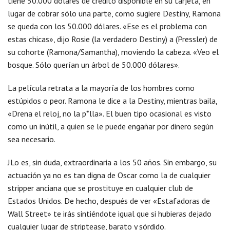
tiene 50.000 dólares de crédito disponible en su tarjeta, en
lugar de cobrar sólo una parte, como sugiere Destiny, Ramona
se queda con los 50.000 dólares. «Ese es el problema con
estas chicas», dijo Rosie (la verdadero Destiny) a (Pressler) de
su cohorte (Ramona/Samantha), moviendo la cabeza. «Veo el
bosque. Sólo querían un árbol de 50.000 dólares».
La película retrata a la mayoría de los hombres como
estúpidos o peor. Ramona le dice a la Destiny, mientras baila,
«Drena el reloj, no la p*lla». El buen tipo ocasional es visto
como un inútil, a quien se le puede engañar por dinero según
sea necesario.
JLo es, sin duda, extraordinaria a los 50 años. Sin embargo, su
actuación ya no es tan digna de Oscar como la de cualquier
stripper anciana que se prostituye en cualquier club de
Estados Unidos. De hecho, después de ver «Estafadoras de
Wall Street» te irás sintiéndote igual que si hubieras dejado
cualquier lugar de striptease, barato y sórdido.