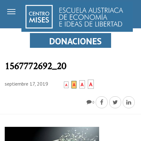
DONACIONES
1567772692_20
septiembre 17, 2019
A
A
A
A
0