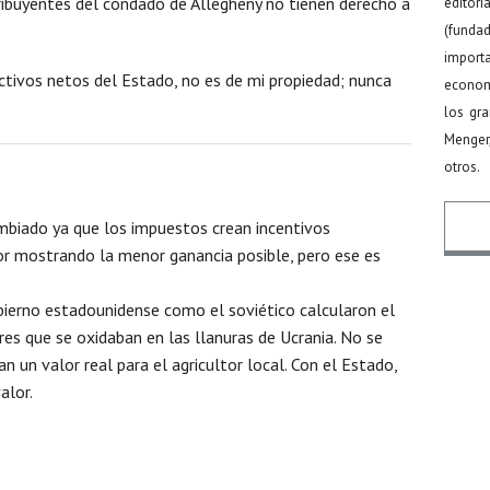
tribuyentes del condado de Allegheny no tienen derecho a
editor
(funda
import
activos netos del Estado, no es de mi propiedad; nunca
econom
los gr
Menger
otros.
ambiado ya que los impuestos crean incentivos
dor mostrando la menor ganancia posible, pero ese es
Nomb
obierno estadounidense como el soviético calcularon el
ores que se oxidaban en las llanuras de Ucrania. No se
n un valor real para el agricultor local. Con el Estado,
alor.
Email