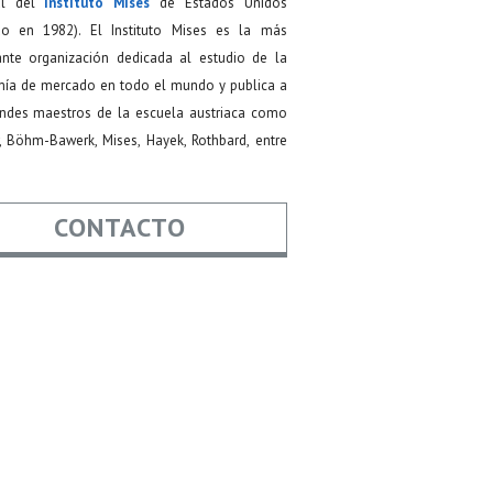
ial del
Instituto Mises
de Estados Unidos
do en 1982). El Instituto Mises es la más
ante organización dedicada al estudio de la
ía de mercado en todo el mundo y publica a
andes maestros de la escuela austriaca como
, Böhm-Bawerk, Mises, Hayek, Rothbard, entre
CONTACTO
re
*
*
Asunto