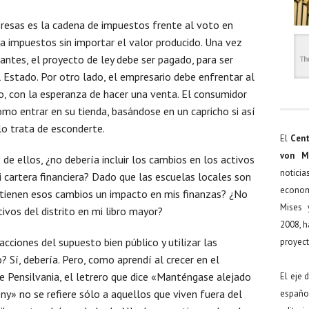
presas es la cadena de impuestos frente al voto en
bra impuestos sin importar el valor producido. Una vez
antes, el proyecto de ley debe ser pagado, para ser
l Estado. Por otro lado, el empresario debe enfrentar al
, con la esperanza de hacer una venta. El consumidor
mo entrar en su tienda, basándose en un capricho si así
lo trata de esconderte.
El
Cent
von M
 de ellos, ¿no debería incluir los cambios en los activos
noticia
i cartera financiera? Dado que las escuelas locales son
econom
o tienen esos cambios un impacto en mis finanzas? ¿No
Mises 
tivos del distrito en mi libro mayor?
2008, h
cciones del supuesto bien público y utilizar las
proyect
? Sí, debería. Pero, como aprendí al crecer en el
e Pensilvania, el letrero que dice «Manténgase alejado
El eje 
ny» no se refiere sólo a aquellos que viven fuera del
español