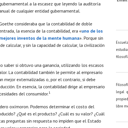
Emai
gubernamental a la escasez que leyendo la auditoría
anual de cualquier entidad gubernamental.
Goethe consideraba que la contabilidad de doble
entrada, la esencia de la contabilidad, era «
uno de los
mejores inventos de la mente humana
». Porque sin
Escuel
 calcular, y sin la capacidad de calcular, la civilización
estudia
filosof
io saber si obtuvo una ganancia, utilizando los escasos
alor. La contabilidad también le permite al empresario
án mejor externalizadas o, por el contrario, si debe
Filosof
ucción. En esencia, la contabilidad dirige al empresario
legal 
1
ecesidades del consumidor.
propied
adero oxímoron. Podemos determinar el costo del
libre 
oducido? ¿Qué es el producto? ¿Cuál es su valor? ¿Cuál
stas preguntas sin respuesta no impiden que el Estado
ar valor y ganancias para la sociedad.