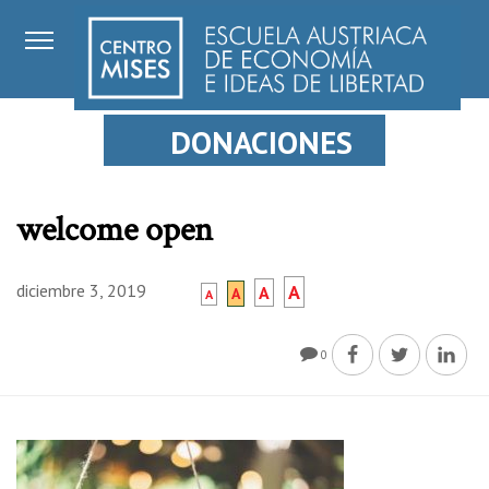
DONACIONES
welcome open
diciembre 3, 2019
A
A
A
A
0