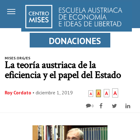
DONACIONES
MISES.ORG/ES
La teoría austriaca de la
eficiencia y el papel del Estado
Roy Cordato
•
diciembre 1, 2019
A
A
A
A
0