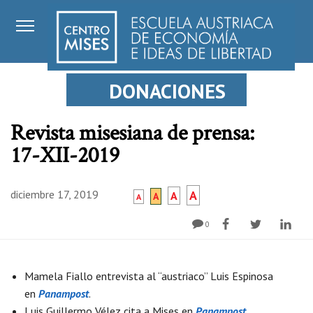
DONACIONES
Revista misesiana de prensa:
17-XII-2019
diciembre 17, 2019
A
A
A
A
0
Mamela Fiallo entrevista al “austriaco” Luis Espinosa
en
Panampost
.
Luis Guillermo Vélez cita a Mises en
Panampost
.