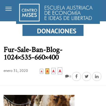
DONACIONES
Fur-Sale-Ban-Blog-
1024×535-660×400
enero 31, 2020
A
A
A
A
0