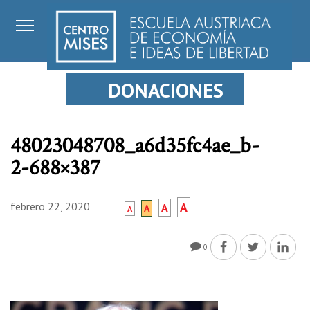
DONACIONES
48023048708_a6d35fc4ae_b-
2-688×387
febrero 22, 2020
A
A
A
A
0