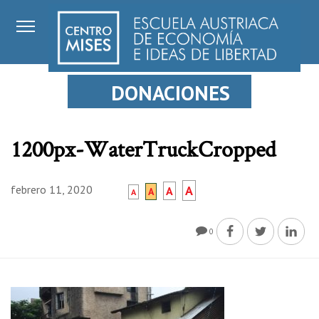
DONACIONES
1200px-WaterTruckCropped
febrero 11, 2020
A
A
A
A
0