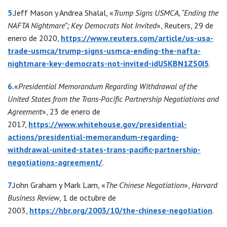
5.
Jeff Mason y Andrea Shalal, «
Trump Signs USMCA, “Ending the
NAFTA Nightmare”; Key Democrats Not Invited
», Reuters, 29 de
enero de 2020,
https://www.reuters.com/article/us-usa-
trade-usmca/trump-signs-usmca-ending-the-nafta-
nightmare-key-democrats-not-invited-idUSKBN1ZS0I5
.
6.
«
Presidential Memorandum Regarding Withdrawal of the
United States from the Trans-Pacific Partnership Negotiations and
Agreement
», 23 de enero de
2017,
https://www.whitehouse.gov/presidential-
actions/presidential-memorandum-regarding-
withdrawal-united-states-trans-pacific-partnership-
negotiations-agreement/
.
7.
John Graham y Mark Lam, «
The Chinese Negotiation
»,
Harvard
Business Review
, 1 de octubre de
2003,
https://hbr.org/2003/10/the-chinese-negotiation
.