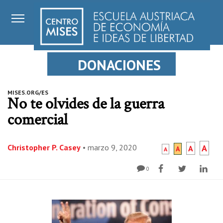
DONACIONES
MISES.ORG/ES
No te olvides de la guerra
comercial
Christopher P. Casey
•
marzo 9, 2020
A
A
A
A
0